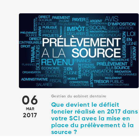
06
Gestion du cabinet dentaire
Que devient le déficit
MAR
foncier réalisé en 2017 dans
2017
votre SCI avec la mise en
place du prélèvement à la
source ?