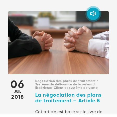
06
Négociation des plans de traitement
Système de délivrance de la valeur /
Expérience Client et système de vente
JUIL
La négociation des plans
2018
de traitement – Article 5
Cet article est basé sur le livre de