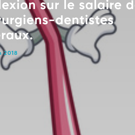
lexion sur le salaire 
rurgiens-dentistes
éraux.
n 2018