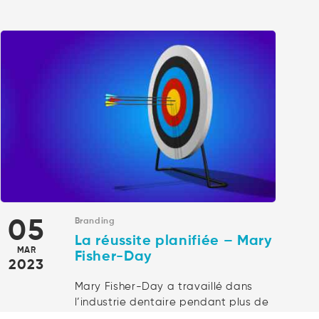
05
Branding
La réussite planifiée – Mary
MAR
Fisher-Day
2023
Mary Fisher-Day a travaillé dans
l’industrie dentaire pendant plus de
trente ans. Elle est auteure,