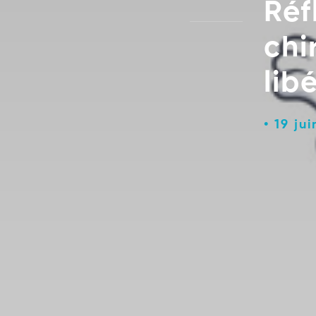
Réf
chi
lib
19 jui