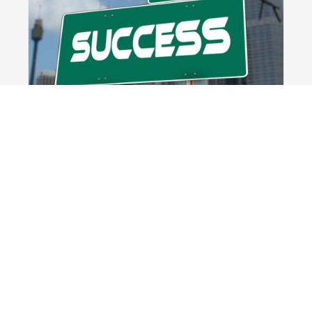
10
Mindset
Épanouissez-vous par vos
progrès – Clés pour transformer
MAI
votre vie en profondeur
2020
Anthony Robbins – Tony pour les
intimes – coach, formateur et
businessman états-unien de
renommée mondiale, à l’aube de
l’année 2017, s’adressait au monde.
À tous ceux qui prêtent l’oreille, il...