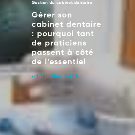
Gestion du cabinet dentaire
Gérer son
cabinet dentaire
: pourquoi tant
de praticiens
passent à côté
de l’essentiel
14 juillet 2025