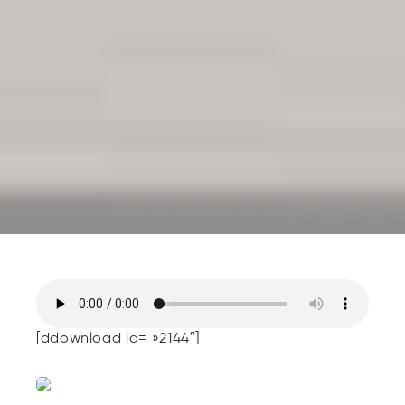
[ddownload id= »2144″]